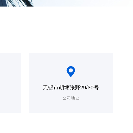
n
无锡市胡埭张野29/30号
公司地址